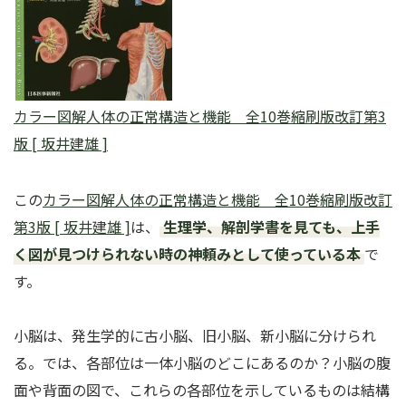
カラー図解人体の正常構造と機能 全10巻縮刷版改訂第3
版 [ 坂井建雄 ]
この
カラー図解人体の正常構造と機能 全10巻縮刷版改訂
第3版 [ 坂井建雄 ]
は、
生理学、解剖学書を見ても、上手
く図が見つけられない時の神頼みとして使っている本
で
す。
小脳は、発生学的に古小脳、旧小脳、新小脳に分けられ
る。では、各部位は一体小脳のどこにあるのか？小脳の腹
面や背面の図で、これらの各部位を示しているものは結構