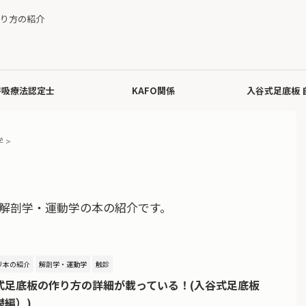
り方の紹介
呼吸療法認定士
KAFO関係
入谷式足底板 
学
>
解剖学・運動学の本の紹介です。
リ本の紹介
解剖学・運動学
触診
式足底板の作り方の詳細が載っている！(入谷式足底板
礎編）)