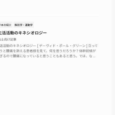
リ本の紹介
解剖学・運動学
生活活動のキネシオロジー
法士向け記事
活活動のキネシオロジー [ デーヴィド・ポール・グリーン ] 立って
うと腰痛を訴える患者様を見て、何を思うだろうか？体幹前傾が
ぎるので腰痛になっていると思うこともあると思う。では、な ...