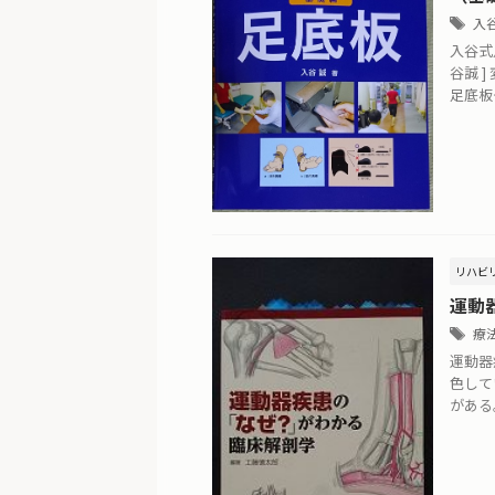
入
入谷式
谷誠 
足底板
リハビ
運動
療
運動器
色して
がある