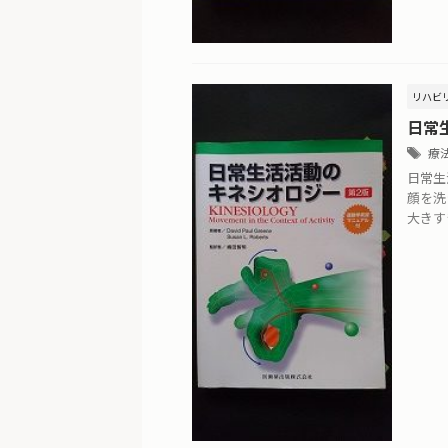
リハビ
日常
療
日常生
顔を洗
大きす