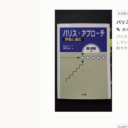
リハビ
パリ
療
パリス
してい
前々か
リハビ