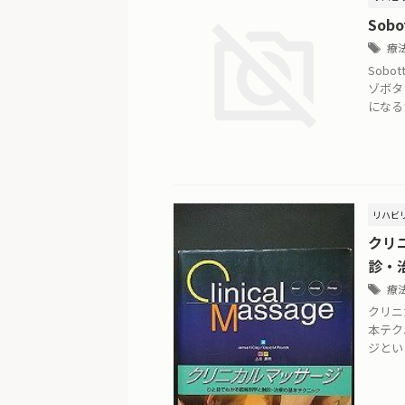
Sob
療
Sob
ゾボタ
になる
リハビ
クリ
診・
療
クリニ
本テク
ジとい