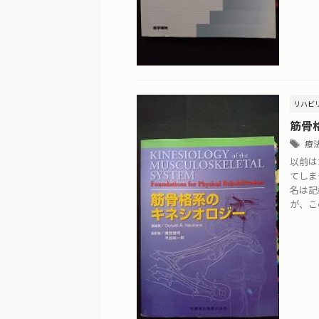
リハビ
筋骨
療
以前は
てしま
名は記
が、この 