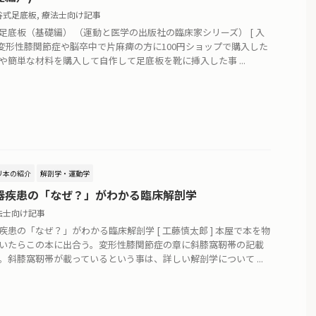
谷式足底板
,
療法士向け記事
足底板（基礎編） （運動と医学の出版社の臨床家シリーズ） [ 入
] 変形性膝関節症や脳卒中で片麻痺の方に100円ショップで購入した
や簡単な材料を購入して自作して足底板を靴に挿入した事 ...
リ本の紹介
解剖学・運動学
器疾患の「なぜ？」がわかる臨床解剖学
法士向け記事
疾患の「なぜ？」がわかる臨床解剖学 [ 工藤慎太郎 ] 本屋で本を物
いたらこの本に出合う。変形性膝関節症の章に斜膝窩靭帯の記載
。斜膝窩靭帯が載っているという事は、詳しい解剖学について ...