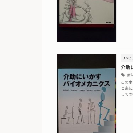
リハビ
介助
療
この本
と楽に
しての