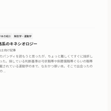
リ本の紹介
解剖学・運動学
格系のキネシオロジー
法士向け記事
カパンディを読もうと思ったが、ちょっと難しくてすぐに挫折し
った。探している判断基準は弓状靱帯や斜膝窩靱帯ぐらいの靱帯
載されている運動学の本で、なおかつ厚い本。そこで出会ったの
...