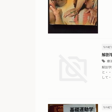
リハビ
解剖
療
解剖学
と・・
して・
リハビ