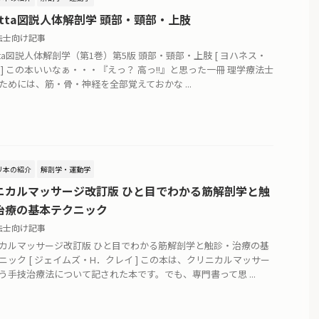
otta図説人体解剖学 頭部・頸部・上肢
法士向け記事
otta図説人体解剖学（第1巻）第5版 頭部・頸部・上肢 [ ヨハネス・
 ] この本いいなぁ・・・『えっ？ 高っ!!』と思った一冊 理学療法士
ためには、筋・骨・神経を全部覚えておかな ...
リ本の紹介
解剖学・運動学
ニカルマッサージ改訂版 ひと目でわかる筋解剖学と触
治療の基本テクニック
法士向け記事
カルマッサージ改訂版 ひと目でわかる筋解剖学と触診・治療の基
ニック [ ジェイムズ・H．クレイ ] この本は、クリニカルマッサー
う手技治療法について記された本です。でも、専門書って思 ...