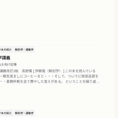
リ本の紹介
解剖学・運動学
学講義
法士向け記事
講義改訂3版 高野廣 [ 伊藤隆（解剖学） ] この本を読んでいる
・眠気覚ましにコーヒーをと・・・そして、ついでに現実逃避を
・・夏期休暇を全て費やした覚えがある。 ということを繰り返 ...
リ本の紹介
解剖学・運動学