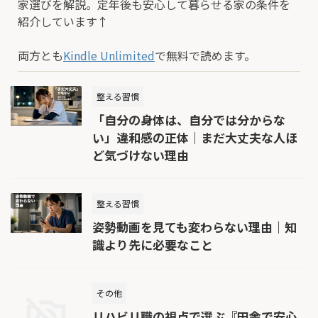
家選びを解説。定年後も安心して暮らせる家の条件を
紹介しています↑
両方とも
Kindle Unlimited
で無料で読めます。
整える習慣
「自分の身体は、自分では分からな
い」違和感の正体｜まだ大丈夫な人ほ
ど気づけない理由
整える習慣
姿勢動画を見ても変わらない理由｜知
識より先に必要なこと
その他
リハビリ職の視点で選ぶ『田舎で安心