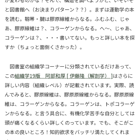
が変わるのかな？そんで、構造を調べようかと、いそいそ
と図書館へ（お決まりパターン？？）。まずは運動学の本
を読む。靱帯・腱は膠原線維からなる。ふむふむ、じゃ
あ、膠原線維は？、コラーゲンからなる。へ～、じゃあ、
コラーゲンは？、・・・書いてない。もっと詳しい本を探
すか（ちょっと面倒くさかった）。
図書室の組織学コーナーに分類されているだけあって、
この
組織学19版 阿部和厚 [ 伊藤隆（解剖学） ]
はさらに
詳しい内容（組織レベル）が記載されています。実際、読
んでみると、膠原線維は、膠原原線維からなる。膠原原線
維は、コラーゲンからなる。コラーゲンは、トポコラーゲ
ンからなる。と言う具合に、有機化学苦手な自分としては
頭が痛くなるくらい詳しくのっています。でも、そこがこ
の本の良いところ！知的欲求をバッチリ満たしてくれま