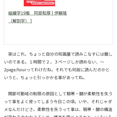
組織学19版 阿部和厚 [ 伊藤隆
（解剖学） ]
実はこれ、ちょっと自分の知識量で読みこなすには難し
いのである。１時間で２，３ページしか読めない、～
2page/hourってわけだね。それでも何故に読んだのかと
いうと、ちょっと引っかかる事があってね。
関節可動域の制限の原因として靱帯・腱が柔軟性を失う
って事をよく使ってしまう今日この頃。いや、それじゃダ
メなんだけどさ。柔軟性を失うって事は、靱帯・腱の構造